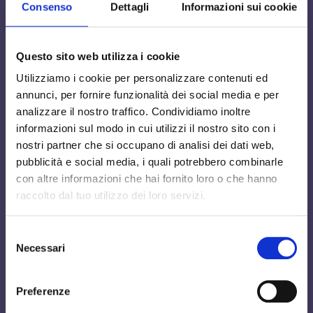
Il nostro studio dentistico adotta l’
innovativo sistema di
Consenso
Dettagli
Informazioni sui cookie
anestesia indolore Quicksleeper
, per garantirti il massimo
comfort durante e dopo la seduta.
Questo sito web utilizza i cookie
Non proverai alcun fastidio
e la paura del dentista sarà
solo un vecchio ricordo.
Utilizziamo i cookie per personalizzare contenuti ed
annunci, per fornire funzionalità dei social media e per
analizzare il nostro traffico. Condividiamo inoltre
informazioni sul modo in cui utilizzi il nostro sito con i
Zero dolore
nostri partner che si occupano di analisi dei dati web,
pubblicità e social media, i quali potrebbero combinarle
con altre informazioni che hai fornito loro o che hanno
raccolto dal tuo utilizzo dei loro servizi.
Effetto immediato
Selezione
Necessari
del
consenso
Anestesia efficace
Preferenze